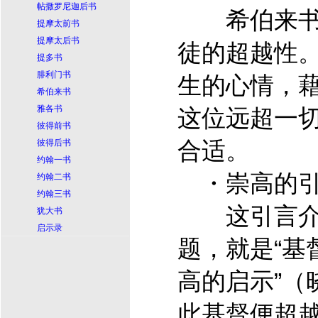
帖撒罗尼迦后书
希伯来书
提摩太前书
提摩太后书
徒的超越性
提多书
腓利门书
生的心情，
希伯来书
雅各书
这位远超一
彼得前书
合适。
彼得后书
约翰一书
・崇高的引
约翰二书
约翰三书
这引言介
犹大书
启示录
题，就是“
基
高的启示”（
此
基督
便超越