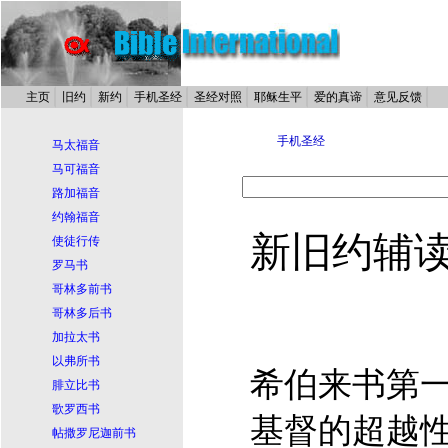
主页
旧约
新约
手机圣经
圣经对照
耶稣生平
爱的真谛
意见反馈
手机圣经
马太福音
马可福音
路加福音
约翰福音
新旧约辅
使徒行传
罗马书
哥林多前书
哥林多后书
加拉太书
以弗所书
希伯来书第
腓立比书
歌罗西书
基督
的超越性
帖撒罗尼迦前书