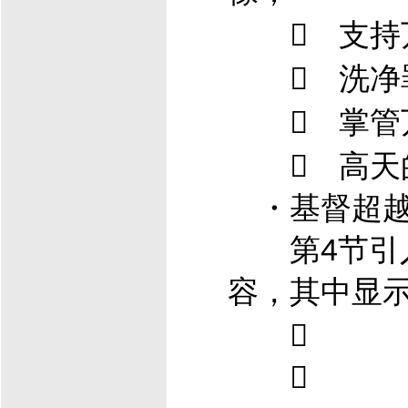
 支持
 洗净
 掌管
 高天
・
基督
超越
第4节引入
容，其中显

