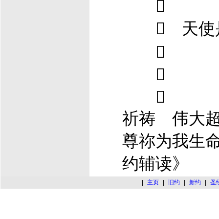

 天使



祈祷 伟大
尊祢为我生命
约辅读》
|
主页
|
旧约
|
新约
|
圣