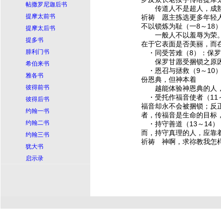
帖撒罗尼迦后书
传道人不是超人，成熟的
提摩太前书
祈祷 愿主拣选更多年轻
不以锁炼为耻（一8～18
提摩太后书
一般人不以羞辱为荣。锁
提多书
在于它表面是否美丽，而
腓利门书
・同受苦难（8）：保罗
保罗甘愿受捆锁之原因
希伯来书
・恩召与拯救（9～10）
雅各书
份恩典，但神本着
彼得前书
越能体验神恩典的人，
・受托作福音使者（11
彼得后书
福音却永不会被捆锁；反
约翰一书
者，传福音是生命的目标
约翰二书
・持守善道（13～14
而，持守真理的人，应靠
约翰三书
祈祷 神啊，求祢教我怎
犹大书
启示录