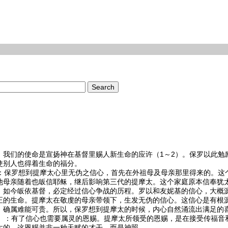
，我们的使命是宣扬神在
基督
里赐人新生命的应许（1～2）。保罗以此勉
使别人也得着生命的福分。
：保罗想到提摩太心里无伪之信心，首先在外祖母及母亲那里得来的。这个
他母亲随着也皈信
耶稣
，继后影响第三代的提摩太。这个家庭原本信奉犹
，如今皈依
基督
，必定经过信心争战的历程。罗以和友妮基的信心，大概
正的生命。提摩太在敬虔的母亲带领下，生发无伪的信心。这信心是有根
，确属难能可贵。所以，保罗想到提摩太的时候，内心自然涌流出满足的
）：有了信心也需要属灵的恩赐。提摩太所领受的恩赐，是在接受传福音
太的。这恩赐并非一种天赋的才干，而是神照