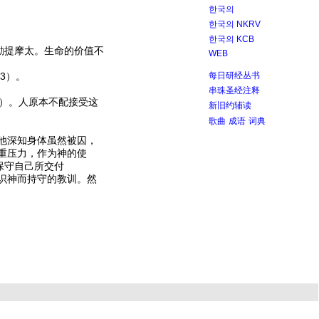
한국의
한국의 NKRV
한국의 KCB
励提摩太。生命的价值不
WEB
3）。
每日研经丛书
串珠圣经注释
8）。人原本不配接受这
新旧约辅读
歌曲
成语
词典
他深知身体虽然被囚，
重压力，作为神的使
保守自己所交付
识神而持守的教训。然