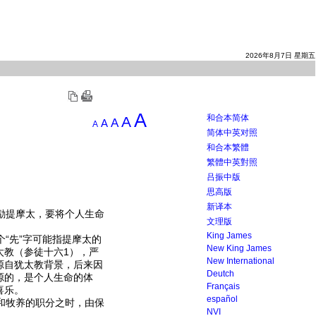
2026年8月7日 星期五
A
和合本简体
A
A
A
A
简体中英对照
和合本繁體
繁體中英對照
吕振中版
思高版
新译本
励提摩太，要将个人生命
文理版
King James
“先”字可能指提摩太的
New King James
太教（参徒十六1），严
New International
源自犹太教背景，后来因
Deutch
源的，是个人生命的体
Français
喜乐。
español
和牧养的职分之时，由保
NVI