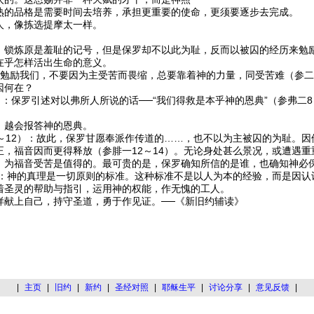
品格是需要时间去培养，承担更重要的使命，更须要逐步去完成。
人，像拣选提摩太一样。
）
炼原是羞耻的记号，但是保罗却不以此为耻，反而以被囚的经历来勉
在乎怎样活出生命的意义。
勉励我们，不要因为主受苦而畏缩，总要靠着神的力量，同受苦难（参二
何在？
：保罗引述对以弗所人所说的话──“我们得救是本乎神的恩典”（参弗二
越会报答神的恩典。
～12）：故此，保罗甘愿奉派作传道的……，也不以为主被囚的为耻。因
正，福音因而更得释放（参腓一12～14）。无论身处甚么景况，或遭遇重
，为福音受苦是值得的。最可贵的是，保罗确知所信的是谁，也确知神必
）：神的真理是一切原则的标准。这种标准不是以人为本的经验，而是因认
着圣灵的帮助与指引，运用神的权能，作无愧的工人。
样献上自己，持守圣道，勇于作见证。──《新旧约辅读》
|
主页
|
旧约
|
新约
|
圣经对照
|
耶稣生平
|
讨论分享
|
意见反馈
|