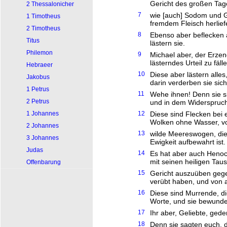
Gericht des großen Tage
2 Thessalonicher
7
wie [auch] Sodom und Go
1 Timotheus
fremdem Fleisch herliefe
2 Timotheus
8
Ebenso aber beflecken a
Titus
lästern sie.
Philemon
9
Michael aber, der Erzen
lästerndes Urteil zu fäl
Hebraeer
10
Diese aber lästern alles
Jakobus
darin verderben sie sich
1 Petrus
11
Wehe ihnen! Denn sie s
2 Petrus
und in dem Widerspruc
1 Johannes
12
Diese sind Flecken bei 
Wolken ohne Wasser, von
2 Johannes
13
wilde Meereswogen, die 
3 Johannes
Ewigkeit aufbewahrt ist.
Judas
14
Es hat aber auch Henoc
mit seinen heiligen Tau
Offenbarung
15
Gericht auszuüben gegen
verübt haben, und von a
16
Diese sind Murrende, d
Worte, und sie bewunder
17
Ihr aber, Geliebte, ged
18
Denn sie sagten euch, d