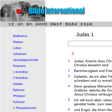
主页
旧约
新约
圣经对照
耶稣生平
爱的真谛
意见反馈
Judas 1
Matthaeus
Markus
Lukas
1
Johannes
Apostelgeschichte
1
Judas, Knecht Jesu Chri
Christus bewahrt sind:
Roemers
2
Barmherzigkeit und Frie
1 Korinther
3
Geliebte, da ich allen 
2 Korinther
schreiben und zu ermahn
Galater
4
Denn gewisse Menschen h
Epheser
Gottlose, welche die G
Jesus Christus verleug
Philipper
5
Ich will euch aber, obw
Kolosser
gerettet hatte, zum zwei
1 Thessalonicher
6
und Engel, die ihren He