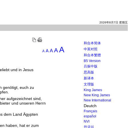
2026年8月7日 星期五
和合本简体
A
A
中英对照
A
A
A
和合本繁體
B5 Version
吕振中版
eliebt und in Jesus
思高版
新译本
文理版
h genötigt, euch zu
King James
pfen.
New King James
her aufgezeichnet sind,
New International
bieter und unseren Herrn
Deutch
Français
 aus dem Land Ägypten
español
NVI
sen haben, hat er zum
한국의