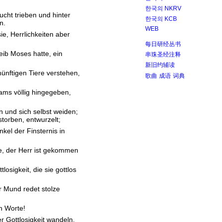
한국의 NKRV
cht trieben und hinter
한국의 KCB
n.
WEB
e, Herrlichkeiten aber
每日研经丛书
eib Moses hatte, ein
串珠圣经注释
新旧约辅读
nünftigen Tiere verstehen,
歌曲
成语
词典
ams völlig hingegeben,
n und sich selbst weiden;
torben, entwurzelt;
el der Finsternis in
e, der Herr ist gekommen
osigkeit, die sie gottlos
r Mund redet stolze
n Worte!
r Gottlosigkeit wandeln.