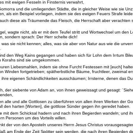
s mit ewigen Fesseln in Finsternis verwahrt,
morra und die umliegenden Städte, die in gleicher Weise wie sie Unzu
n, als ein Beispiel vorliegen, indem sie des ewigen Feuers Strafe leide
uch diese als Träumende das Fleisch, die Herrschaft aber verachten si
gel, wagte nicht, als er mit dem Teufel stritt und Wortwechsel um den L
len, sondern sprach: Der Herr schelte dich!
, was sie nicht kennen; alles, was sie aber von Natur aus wie die unver
.
ind den Weg Kains gegangen und haben sich für Lohn dem Irrtum Bile
h Korahs sind sie umgekommen.
euren Liebesmahlen, indem sie ohne Furcht Festessen mit [euch] halte
 Winden fortgetrieben; spätherbstliche Bäume, fruchtleer, zweimal ers
ihre eigenen Schändlichkeiten ausschäumen; Irrsterne, denen das Dunk
h, der siebente von Adam an, von ihnen geweissagt und gesagt: `Sieh
senden,
 alle und alle Gottlosen zu überführen von allen ihren Werken der Gottl
ll den harten [Worten], die gottlose Sünder gegen ihn geredet haben.
ie mit dem Schicksal hadern und nach ihren Begierden wandeln; und ih
n Personen um des Vorteils willen.
enkt der von den Aposteln unseres Herrn Jesus Christus vorausgesagte
aß am Ende der Zeit Spötter sein werden, die nach ihren Begierden de