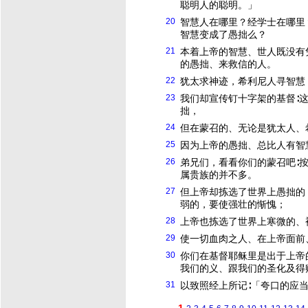
聪明人的聪明。」
20
智慧人在哪里？经学士在哪里
智慧变成了愚拙么？
21
本着上帝的智慧、世人既没有
的愚拙、来救信的人。
22
犹太求神迹，希利尼人寻智慧
23
我们却宣传钉十字架的
基督
∶
拙，
24
但在蒙召的、无论是犹太人、
25
因为上帝的愚拙、总比人有智
26
弟兄们，看看你们的蒙召吧∶
属贵族的并不多。
27
但上帝却拣选了世界上愚拙的
弱的，要使强壮的惭愧；
28
上帝也拣选了世界上寒微的、
29
使一切血肉之人、在上帝面前
30
你们在
基督
耶稣
里是出于上帝
我们的义、跟我们的圣化及得
31
以致照经上所记∶「夸口的应