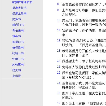
帖撒罗尼迦后书
8
基督
也必使你们坚固到末了，
提摩太前书
9
上帝是可信可靠的；你们是凭
提摩太后书
之团契的。
提多书
10
弟兄们，我凭着我们主
耶稣
基
在你们中间，只要用一致的心
腓利门书
11
我的弟兄们，你们的事、曾由
希伯来书
争。
雅各书
12
我说的是∶你们各人说∶『我
彼得前书
矶洗的』，『我是宗
基督
的』
彼得后书
13
难道
基督
是分开的么？难道是
约翰一书
归于保罗名下么？
约翰二书
14
我感谢上帝，除了基利司布和
约翰三书
15
免得有人说你们是受过洗归于
犹大书
16
我倒也给司提反阿一家的人施
启示录
清（希腊文∶不知道）。
17
基督
差遣了我，并不是为施洗
得
基督
的十字架落了空。
18
因为十字架之道、在灭亡着的
的能力。
19
因为经上记着说∶「我要除灭