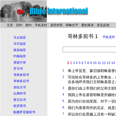
主页
旧约
新约
手机圣经
圣经对照
耶稣生平
爱的真谛
意见反馈
哥林多前书 1
手机圣经
马太福音
马可福音
路加福音
约翰福音
使徒行传
1
2
3
4
5
6
7
8
9
10
11
12
13
14
罗马书
1
奉上帝旨意、蒙召做
耶稣
基督
哥林多前书
2
写信给在哥林多的上帝教会，
哥林多后书
在各地呼求我们主
耶稣
基督
之
加拉太书
3
愿你们由上帝我们的父和主
耶
以弗所书
4
我因上帝在
基督
耶稣
里所赐给
腓立比书
5
因为你们在他里面、对于一切
歌罗西书
6
我们为
基督
而作的见证、就是
帖撒罗尼迦前书
7
所以你们在恩赐上没有一样缺