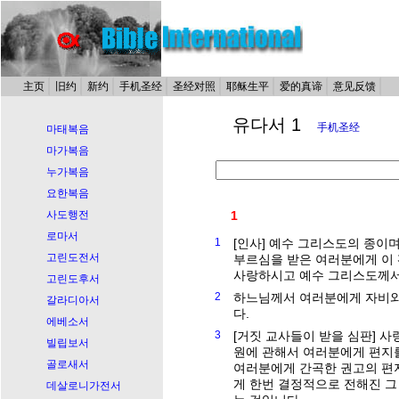
主页
旧约
新约
手机圣经
圣经对照
耶稣生平
爱的真谛
意见反馈
유다서 1
手机圣经
마태복음
마가복음
누가복음
요한복음
사도행전
1
로마서
1
[인사] 예수 그리스도의 종이
고린도전서
부르심을 받은 여러분에게 이
사랑하시고 예수 그리스도께서
고린도후서
2
하느님께서 여러분에게 자비와
갈라디아서
다.
에베소서
3
[거짓 교사들이 받을 심판] 사
빌립보서
원에 관해서 여러분에게 편지를
골로새서
여러분에게 간곡한 권고의 편
게 한번 결정적으로 전해진 그
데살로니가전서