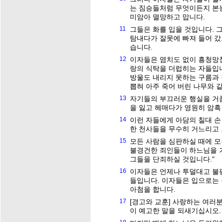
는 짐승들처럼 무엇이든지 본
미암아 멸망하고 맙니다.
11
그들은 화를 입을 것입니다. 
탐내다가 잘못에 빠져 들어 
습니다.
12
이자들은 염치도 없이 흥청망청
랑의 식탁을 더럽히는 자들입니
방울도 내리지 못하는 구름과 
뽑혀 아주 죽어 버린 나무와 
13
자기들의 부끄러운 행실을 거품
을 잃고 헤매다가 영원히 암흑
14
이런 자들에게 아담의 칠대 손
한 천사들을 무수히 거느리고
15
모든 사람을 심판하실 때에 
불경건한 죄인들이 하느님을 
그들을 단죄하실 것입니다."
16
이자들은 언제나 투덜대고 불
들입니다. 이자들은 입으로는
아첨을 합니다.
17
[경고와 교훈] 사랑하는 여러
이 예고한 말을 되새기십시오.