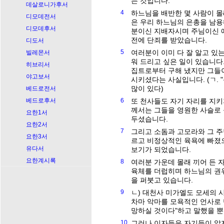
는 것입니다.
데살로니가후서
4
하느님을 배반한 몇 사람이 몰
디모데전서
은 우리 하느님의 은총을 남용
디모데후서
분이신 지배자시며 주님이신 
전에 단죄를 받았습니다.
디도서
5
여러분이 이미 다 잘 알고 있
빌레몬서
워 드리고 싶은 일이 있습니다
히브리서
집트로부터 구해 냈지만 그들
야고보서
시키셨다는 사실입니다. (ㄱ. 
많이 있다)
베드로전서
베드로후서
6
또 천사들도 자기 자리를 지키
께서는 그들을 영원한 사슬로 
요한1서
두셨습니다.
요한2서
7
그리고 소돔과 고모라와 그 
요한3서
르고 비정상적인 육욕에 빠졌
유다서
보기가 되었습니다.
요한계시록
8
여러분 가운데 몰래 끼어 든 
육체를 더럽히며 하느님의 권
을 퍼붓고 있습니다.
9
ㄴ) 대천사 미가엘도 모세의 
차마 악마를 모욕적인 언사로 
망하실 것이다"하고 말했을 뿐입니다. 
10
그러나 이자들은 자기들이 알지