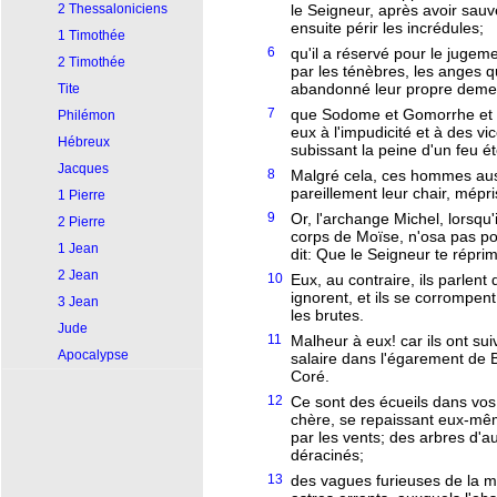
2 Thessaloniciens
le Seigneur, après avoir sauvé 
ensuite périr les incrédules;
1 Timothée
6
qu'il a réservé pour le jugem
2 Timothée
par les ténèbres, les anges qu
abandonné leur propre deme
Tite
7
que Sodome et Gomorrhe et le
Philémon
eux à l'impudicité et à des v
Hébreux
subissant la peine d'un feu ét
Jacques
8
Malgré cela, ces hommes aussi
pareillement leur chair, méprise
1 Pierre
9
Or, l'archange Michel, lorsqu'il
2 Pierre
corps de Moïse, n'osa pas por
1 Jean
dit: Que le Seigneur te répri
2 Jean
10
Eux, au contraire, ils parlent
ignorent, et ils se corrompe
3 Jean
les brutes.
Jude
11
Malheur à eux! car ils ont suiv
Apocalypse
salaire dans l'égarement de B
Coré.
12
Ce sont des écueils dans vo
chère, se repaissant eux-mê
par les vents; des arbres d'a
déracinés;
13
des vagues furieuses de la me