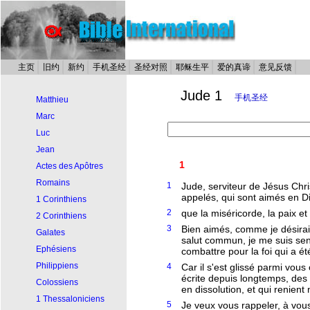
主页
旧约
新约
手机圣经
圣经对照
耶稣生平
爱的真谛
意见反馈
Jude 1
手机圣经
Matthieu
Marc
Luc
Jean
1
Actes des Apôtres
Romains
1
Jude, serviteur de Jésus Chri
appelés, qui sont aimés en Di
1 Corinthiens
2
que la miséricorde, la paix et 
2 Corinthiens
3
Bien aimés, comme je désirai
Galates
salut commun, je me suis sent
Ephésiens
combattre pour la foi qui a ét
Philippiens
4
Car il s'est glissé parmi vou
écrite depuis longtemps, des
Colossiens
en dissolution, et qui renient
1 Thessaloniciens
5
Je veux vous rappeler, à vous