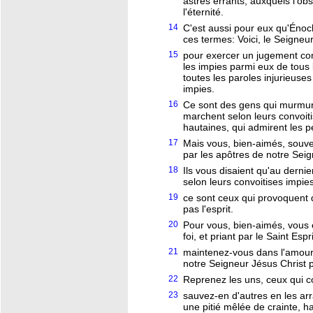
astres errants, auxquels l'ob
l'éternité.
14
C'est aussi pour eux qu'Énoc
ces termes: Voici, le Seigneu
15
pour exercer un jugement con
les impies parmi eux de tous 
toutes les paroles injurieuse
impies.
16
Ce sont des gens qui murmuren
marchent selon leurs convoiti
hautaines, qui admirent les p
17
Mais vous, bien-aimés, sou
par les apôtres de notre Seig
18
Ils vous disaient qu'au derni
selon leurs convoitises impies
19
ce sont ceux qui provoquent 
pas l'esprit.
20
Pour vous, bien-aimés, vous 
foi, et priant par le Saint Espri
21
maintenez-vous dans l'amour 
notre Seigneur Jésus Christ po
22
Reprenez les uns, ceux qui c
23
sauvez-en d'autres en les arr
une pitié mêlée de crainte, ha