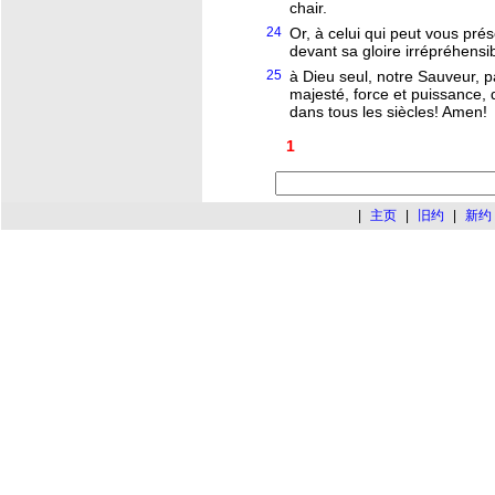
chair.
24
Or, à celui qui peut vous prés
devant sa gloire irrépréhensib
25
à Dieu seul, notre Sauveur, pa
majesté, force et puissance, 
dans tous les siècles! Amen!
1
|
主页
|
旧约
|
新约