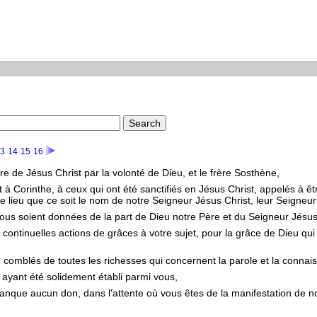
3
14
15
16
re de Jésus Christ par la volonté de Dieu, et le frère Sosthène,
st à Corinthe, à ceux qui ont été sanctifiés en Jésus Christ, appelés à êt
 lieu que ce soit le nom de notre Seigneur Jésus Christ, leur Seigneur 
vous soient données de la part de Dieu notre Père et du Seigneur Jésus
continuelles actions de grâces à votre sujet, pour la grâce de Dieu qu
é comblés de toutes les richesses qui concernent la parole et la connai
 ayant été solidement établi parmi vous,
manque aucun don, dans l'attente où vous êtes de la manifestation de 