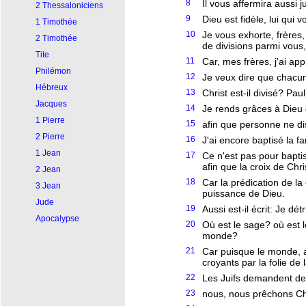
8
Il vous affermira aussi 
2 Thessaloniciens
9
Dieu est fidèle, lui qui
1 Timothée
10
Je vous exhorte, frères
2 Timothée
de divisions parmi vous
Tite
11
Car, mes frères, j'ai app
Philémon
12
Je veux dire que chacun 
Hébreux
13
Christ est-il divisé? Pa
Jacques
14
Je rends grâces à Dieu 
1 Pierre
15
afin que personne ne d
2 Pierre
16
J'ai encore baptisé la f
1 Jean
17
Ce n'est pas pour bapti
afin que la croix de Chr
2 Jean
18
Car la prédication de la
3 Jean
puissance de Dieu.
Jude
19
Aussi est-il écrit: Je dét
Apocalypse
20
Où est le sage? où est l
monde?
21
Car puisque le monde, a
croyants par la folie de 
22
Les Juifs demandent des
23
nous, nous prêchons Chri