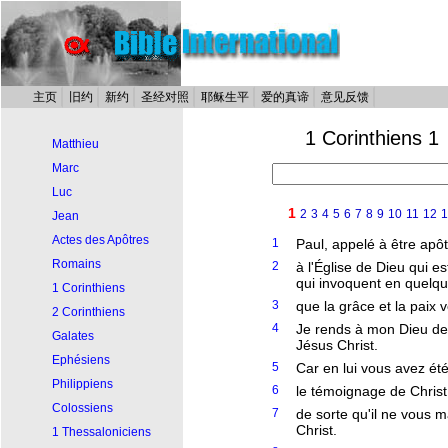
主页
旧约
新约
圣经对照
耶稣生平
爱的真谛
意见反馈
1 Corinthiens 1
Matthieu
Marc
Luc
1
2
3
4
5
6
7
8
9
10
11
12
1
Jean
Actes des Apôtres
1
Paul, appelé à être apôt
Romains
2
à l'Église de Dieu qui e
qui invoquent en quelque
1 Corinthiens
3
que la grâce et la paix 
2 Corinthiens
4
Je rends à mon Dieu de 
Galates
Jésus Christ.
Ephésiens
5
Car en lui vous avez ét
Philippiens
6
le témoignage de Christ
Colossiens
7
de sorte qu'il ne vous 
Christ.
1 Thessaloniciens