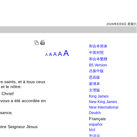
2026年8月8日 星期六
和合本简体
A
A
中英对照
A
A
A
和合本繁體
B5 Version
吕振中版
思高版
re saints, et à tous ceux
新译本
et le nôtre:
文理版
 Christ!
King James
i vous a été accordée en
New King James
New International
ssance,
Deutch
Français
español
notre Seigneur Jésus
NVI
한국의