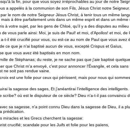
jusqu'à la fin, pour que vous soyez irréprochables au jour de notre Seig
 vous a appelés à la communion de son Fils, Jésus Christ notre Seigneur.
, par le nom de notre Seigneur Jésus Christ, à tenir tous un même langa
, mais à être parfaitement unis dans un même esprit et dans un même 
ris à votre sujet, par les gens de Chloé, qu'il y a des disputes au milieu
de vous parle ainsi: Moi, je suis de Paul! et moi, d'Apollos! et moi, de
ul a-t-il été crucifié pour vous, ou est-ce au nom de Paul que vous avez 
de ce que je n'ai baptisé aucun de vous, excepté Crispus et Gaïus,
ise que vous avez été baptisés en mon nom.
amille de Stéphanas; du reste, je ne sache pas que j'aie baptisé quelqu
ser que Christ m'a envoyé, c'est pour annoncer l'Évangile, et cela sans
ist ne soit pas rendue vaine.
 croix est une folie pour ceux qui périssent; mais pour nous qui sommes
ruirai la sagesse des sages, Et j'anéantirai l'intelligence des intelligents.
e scribe? où est le disputeur de ce siècle? Dieu n'a-t-il pas convaincu d
vec sa sagesse, n'a point connu Dieu dans la sagesse de Dieu, il a plu
la prédication.
 miracles et les Grecs cherchent la sagesse:
st crucifié; scandale pour les Juifs et folie pour les païens,