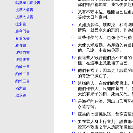
帖撒羅尼迦後書
你們雖然都知道、我卻仍要題
提摩太前書
6
又有不守本位、離開自己住處
提摩太後書
等候大日的審判。
提多書
7
又如所多瑪、蛾摩拉、和周圍
情慾、就受永火的刑罰、作為
腓利門書
8
這些作夢的人、也像他們污穢
希伯來書
9
天使長米迦勒、為摩西的屍首
雅各書
他、只說、主責備你罷。
彼得前書
10
但這些人毀謗他們所不知道的
彼得後書
樣、在這事上竟敗壞了自己。
約翰一書
11
他們有禍了．因為走了該隱的
約翰二書
的背叛中滅亡了。
約翰三書
12
這樣的人、在你們的愛席上、
猶大書
他們作牧人、只知餧養自己、
天沒有果子的樹、死而又死、
啟示錄
13
是海裡的狂浪、湧出自己可恥
永遠存留。
14
亞當的七世孫以諾、曾豫言這
15
要在眾人身上行審判、證實那
證實不敬虔之罪人所說頂撞他