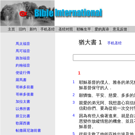
主页
旧约
新约
手机圣经
圣经对照
耶稣生平
爱的真谛
意见反馈
猶大書 1
手机圣经
馬太福音
馬可福音
路加福音
約翰福音
使徒行傳
1
羅馬書
1
耶穌
基督
的僕人、雅各的弟兄
哥林多前書
穌
基督
保守的人．
哥林多後書
2
願憐恤、平安、慈愛、多多的
加拉太書
3
親愛的弟兄阿、我想盡心寫信
信勸你們、要為從前一次交付
以弗所書
4
因為有些人偷著進來、就是自
腓立比書
恩變作放縱情慾的機會、並且
歌羅西書
穌
基督
。
帖撒羅尼迦前書
5
從前主救了他的百姓出埃及地