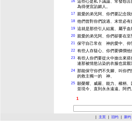
16
這些心是私下議論、常發怨言
為得便宜諂媚人。
17
親愛的弟兄阿、你們要記念我
18
他們曾對你們說過、末世必有
19
這就是那些引人結黨、屬乎血
20
親愛的弟兄阿、你們卻要在至
21
保守自己常在 神的愛中、仰
22
有些人存疑心、你們要憐憫他
23
有些人你們要從火中搶出來搭
連那被情慾沾染的衣服也當厭
24
那能保守你們不失腳、叫你們
的救主獨一的 神、
25
願榮耀、威嚴、能力、權柄、
並現今、直到永永遠遠。阿們
1
|
主页
|
旧约
|
新约